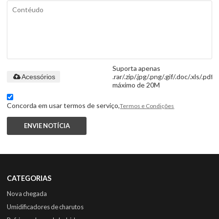
Suporta apenas
.rar/.zip/.jpg/.png/.gif/.doc/.xls/.pdf,
Acessórios
máximo de 20M
Concorda em usar termos de serviço,
Termos e Condições
ENVIE NOTÍCIA
CATEGORIAS
Nova chegada
Umidificadores de charutos