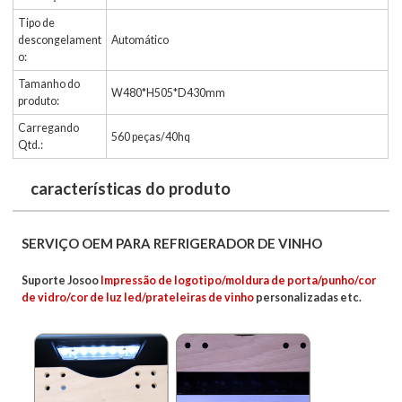
Tipo de
descongelament
Automático
o:
Tamanho do
W480*H505*D430mm
produto:
Carregando
560 peças/40hq
Qtd.:
características do produto
SERVIÇO OEM PARA REFRIGERADOR DE VINHO
Suporte Josoo
Impressão de logotipo/moldura de porta/punho/cor
de vidro/cor de luz led/prateleiras de vinho
personalizadas etc.