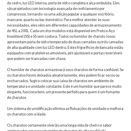
de cedro, luz LED interna, porta de vidro completa e alça embutida. Eles
são projetados com tecnologia avançada de resfriamento por
compressor, tornando-os uma adição popular a qualquer escritório,
mancave, quarto ou bar doméstico. Para melhor atender às suas
necessidades, eles vêm em diferentes capacidades de armazenamento
de 45L a 200L. Cada um dos modelos está disponível em Preto e Aço
Inoxidável (SS) e SS sem costura. Todos os humidor de charuto Josoo
apresentam porta de vidro temperado de duas camadas ou três camadas
de alta qualidade com luz LED dentro. Estes frigoríficos de bancada estão
equipados com prateleiras amovíveis, pés ajustáveis e portas reversíveis
que podem ser trancadas com chave.
O humidor de charutos armazenará seus charutos de forma confiável. Se
os charutos forem deixados aleatoriamente, eles podem ficar secos ou
encharcados. Sugira colocar sua caixa de charutos em ambiente de
temperatura e umidade constante. Este é um humidor que parece muito
elegante, funciona bem, um presente perfeito para quem é um fumante
de charutos.
Um sistema de umidificação elimina as flutuações de umidade e melhora
os charutos com a idade.
Os charutos certamente viverão uma longa vida de cheiro e sabor
aprimorados em nosso humidor de charutos de alta qualidade.