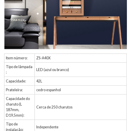
Item número:
ZS-A40X
Tipo de lâmpada
LED (azul ou branco)
:
Capacidade:
42L
Prateleira:
cedro espanhol
Capacidade do
charuto (L
Cerca de 250 charutos
187mm,
D19,5mm):
Tipo de
Independente
instalação: