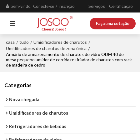
Serviços
Certificação
bem-vindo,
Conecte-se
/
inscrição
Faça uma cotação
casa
tudo
Umidificadores de charutos
/
/
/
Umidificadores de charutos de zona única
/
Armário de armazenamento de charutos de vidro ODM 40 de
mesa pequeno umidor de corrida resfriador de charutos com rack
de madeira de cedro
Categorias
Nova chegada
Umidificadores de charutos
Refrigeradores de bebidas
Refrigeradores de vinho