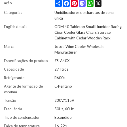
Share
Facebook
Pinterest
Mastodon
WhatsApp
X
ação
Categorias
Umidificadores de charutos de zona
única
English details
ODM 40 Tabletop Small Humidor Racing
Cigar Cooler Glass Cigars Storage
Cabinet with Cedar Wooden Rack
Marca
Josoo Wine Cooler Wholesale
Manufacturer
Especificações do produto
ZS-A40X
Capacidade
27 litros
Refrigerante
R600a
Agente de formação de
C-Pentano
espuma
Tensão
230V/115V
Frequência
50Hz, 60Hz
Tipo de condensador
Escondido
Faixa de temperatura
16-22℃