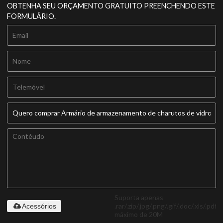
OBTENHA SEU ORÇAMENTO GRATUITO PREENCHENDO ESTE
FORMULÁRIO.
Suporta apenas
.rar/.zip/.jpg/.png/.gif/.doc/.xls/.pdf,
Acessórios
máximo de 20M