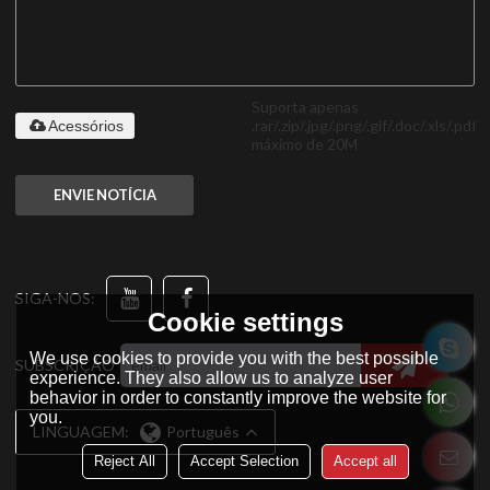
Suporta apenas
.rar/.zip/.jpg/.png/.gif/.doc/.xls/.pdf,
Acessórios
máximo de 20M
ENVIE NOTÍCIA
SIGA-NOS:
Cookie settings
We use cookies to provide you with the best possible
SUBSCRIÇÃO
experience. They also allow us to analyze user
behavior in order to constantly improve the website for
you.
LINGUAGEM:
Português
Reject All
Accept Selection
Accept all