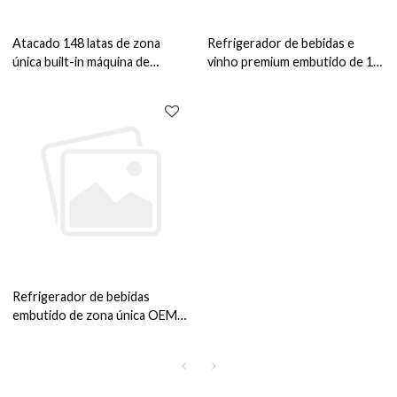
Atacado 148 latas de zona
Refrigerador de bebidas e
única built-in máquina de
vinho premium embutido de 15
refrigeração de bebidas ZS-
polegadas ZS-A88Y para
A150Y geladeira de
bebidas de armazenamento
armazenamento para bebidas
silencioso de sala de estar com
com rack de vidro e porta SS
prateleira cromada
Refrigerador de bebidas
embutido de zona única OEM
148 latas ZS-A150Y para
armazenamento de bebidas
com porta de rack de vidro