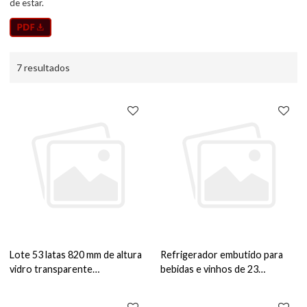
de estar.
7 resultados
Lote 53 latas 820 mm de altura
Refrigerador embutido para
vidro transparente
bebidas e vinhos de 23
refrigerador de bebidas
polegadas feito sob medida
embutido ZS-A60Y para
ZS-A145Y para