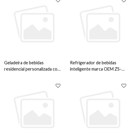
armazenamento de bebidas
armazenamento de bebidas e
com prateleira de arame porta
vinhos com prateleira para
SS
bebidas e tira de madeira e
porta de vidro completa
Geladeira de bebidas
Refrigerador de bebidas
residencial personalizada com
inteligente marca OEM ZS-
57 latas e 820 mm de altura
A88Y para refrigerador de
embutida ZS-A60Y para
bebidas de armazenamento
armazenamento de bebidas
externo com prateleira
com prateleira de arame de 5
cromada e porta de aço
peças porta SS
inoxidável