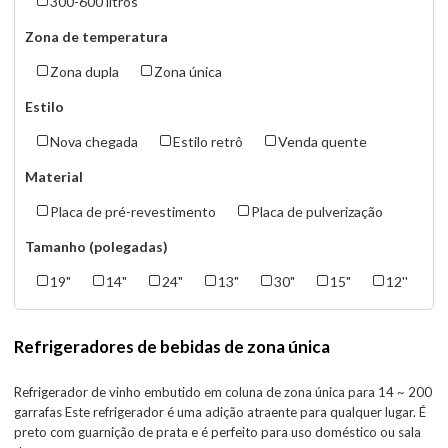
300-600 litros
Zona de temperatura
Zona dupla
Zona única
Estilo
Nova chegada
Estilo retrô
Venda quente
Material
Placa de pré-revestimento
Placa de pulverização
Tamanho (polegadas)
19"
14"
24"
13"
30"
15"
12''
Refrigeradores de bebidas de zona única
Refrigerador de vinho embutido em coluna de zona única para 14 ~ 200
garrafas Este refrigerador é uma adição atraente para qualquer lugar. É
preto com guarnição de prata e é perfeito para uso doméstico ou sala